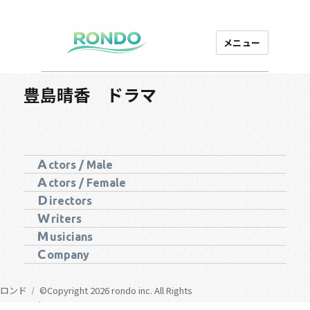
メニュー
芸能プロダクション
ロンド
豊島晴香 ドラマ
A
ctors / Male
A
ctors / Female
D
irectors
W
riters
M
usicians
C
ompany
ロンド
©Copyright 2026 rondo inc. All Rights
Reserved.