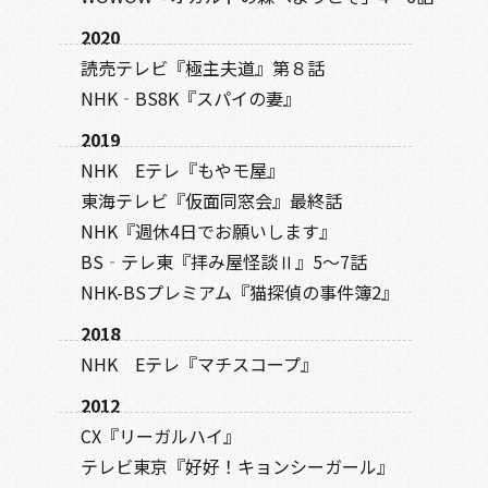
2020
読売テレビ『極主夫道』第８話
NHK‐BS8K『スパイの妻』
2019
NHK Eテレ『もやモ屋』
東海テレビ『仮面同窓会』最終話
NHK『週休4日でお願いします』
BS‐テレ東『拝み屋怪談Ⅱ』5～7話
NHK-BSプレミアム『猫探偵の事件簿2』
2018
NHK Eテレ『マチスコープ』
2012
CX『リーガルハイ』
テレビ東京『好好！キョンシーガール』