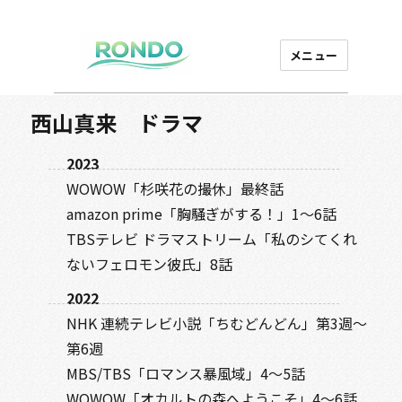
メニュー
芸能プロダクション
ロンド
西山真来 ドラマ
2023
WOWOW「杉咲花の撮休」最終話
amazon prime「胸騒ぎがする！」1～6話
TBSテレビ ドラマストリーム「私のシてくれ
ないフェロモン彼氏」8話
2022
NHK 連続テレビ小説「ちむどんどん」第3週～
第6週
MBS/TBS「ロマンス暴風域」4～5話
WOWOW「オカルトの森へようこそ」4～6話