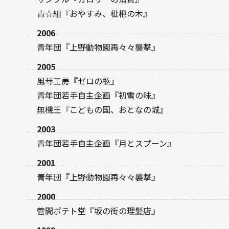
青☆組『おやすみ、枇杷の木』
2006
青年団『上野動物園再々々襲撃』
2005
風琴工房『ゼロの柩』
青年団若手自主企画『初雪の味』
無機王『こどもの国、おとなの城』
2003
青年団若手自主企画『月とスプーン』
2001
青年団『上野動物園再々々襲撃』
2000
菅間ポテト堂『坂の街の理髪店』