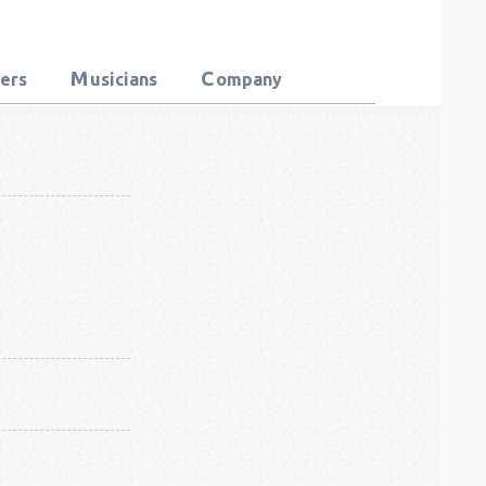
M
C
ters
usicians
ompany