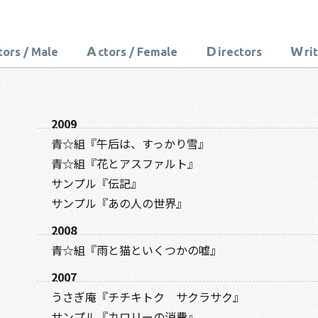
A
D
W
tors / Male
ctors / Female
irectors
ri
2009
青☆組『午后は、すっかり雪』
青☆組『花とアスファルト』
サンプル『伝記』
サンプル『あの人の世界』
2008
青☆組『雨と猫といくつかの嘘』
2007
うさぎ庵『チチキトク サクラサク』
サンプル『カロリーの消費』