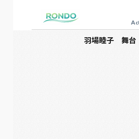
A
c
芸能プロダクション
ロンド
羽場睦子 舞台