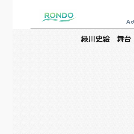
A
c
芸能プロダクション
ロンド
緑川史絵 舞台