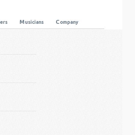
M
C
ters
usicians
ompany