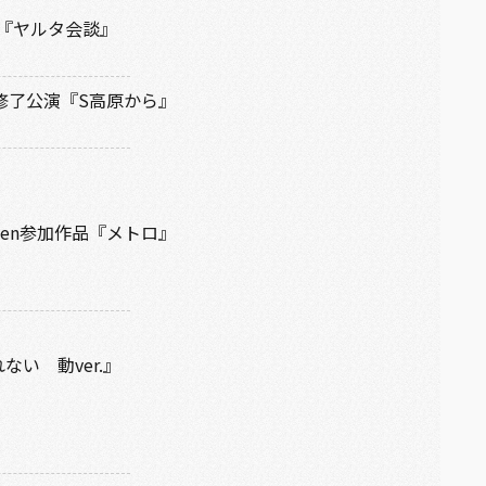
』『ヤルタ会談』
修了公演『S高原から』
Queen参加作品『メトロ』
』
ない 動ver.』