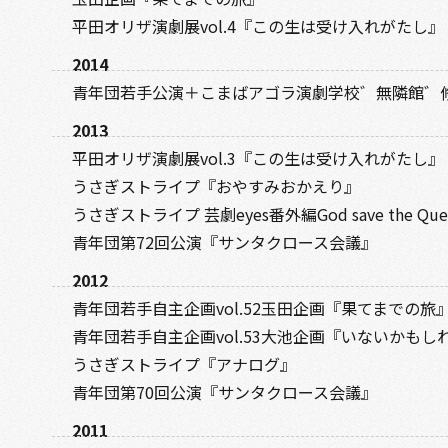
平田オリザ演劇展vol.4『この生は受け入れがたし
2014
青年団若手公演＋こまばアゴラ演劇学校゛無隣館゛
2013
平田オリザ演劇展vol.3『この生は受け入れがたし』
うさぎストライプ『おやすみおかえり』
うさぎストライプ 芸劇eyes番外編God save the 
青年団第72回公演『サンタクロース会議』
2012
青年団若手自主企画vol.52玉田企画『果てまでの旅
青年団若手自主企画vol.53大池企画『いないかもしれ
うさぎストライプ『アナログ』
青年団第70回公演『サンタクロース会議』
2011