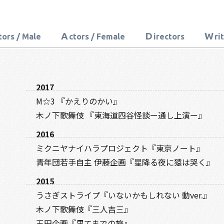
A
D
W
tors / Male
ctors / Female
irectors
ri
2017
M☆3 『かえりのかい』
木ノ下歌舞伎 『東海道四谷怪談ー通し上演ー』
2016
ミクニヤナイハラプロジェクト『東京ノート』
青年団若手自主 伊藤企画『星降る夜に猿は哭く』
2015
うさぎストライプ『いないかもしれない 動ver.』
木ノ下歌舞伎『三人吉三』
玉田企画『果てまでの旅』