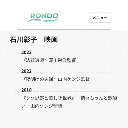
メニュー
芸能プロダクション
ロンド
石川彰子 映画
2023
『法廷遊戯』深川栄洋監督
2022
『夜明けの夫婦』山内ケンジ監督
2018
『クソ野郎と美しき世界』「慎吾ちゃんと歌喰
い」山内ケンジ監督