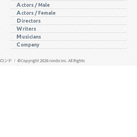
A
ctors / Male
A
ctors / Female
D
irectors
W
riters
M
usicians
C
ompany
ロンド
©Copyright 2026 rondo inc. All Rights
Reserved.