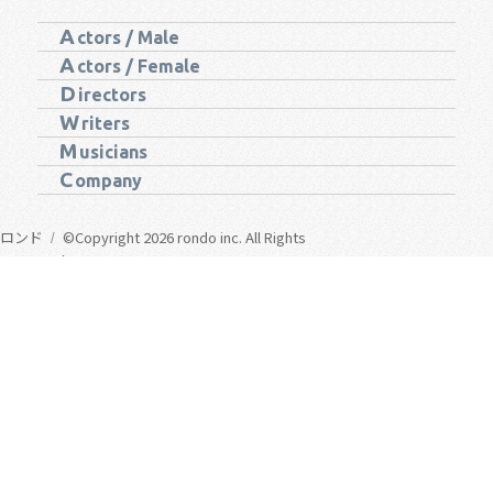
A
ctors / Male
A
ctors / Female
D
irectors
W
riters
M
usicians
C
ompany
ロンド
©Copyright 2026 rondo inc. All Rights
Reserved.