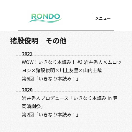
メニュー
芸能プロダクション
ロンド
猪股俊明 その他
2021
WOW！いきなり本読み！ #3 岩井秀人×ムロツ
ヨシ×猪股俊明×川上友里×山内圭哉
第6回「いきなり本読み！」
2020
岩井秀人プロデュース「いきなり本読み in 豊
岡演劇祭」
第2回「いきなり本読み！」