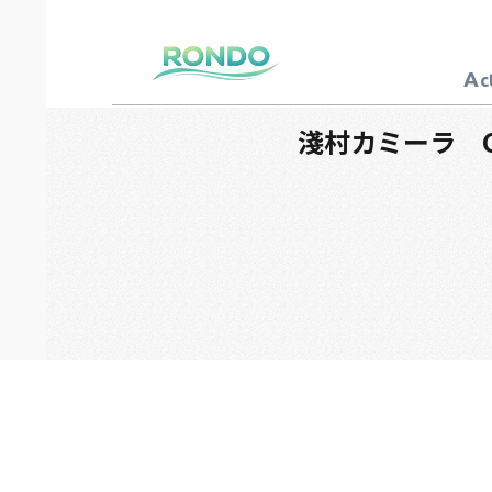
A
c
芸能プロダクション
ロンド
淺村カミーラ C