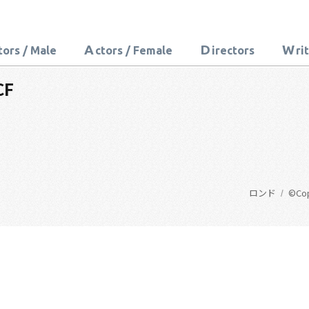
A
D
W
tors / Male
ctors / Female
irectors
ri
F
ロンド
©Copy