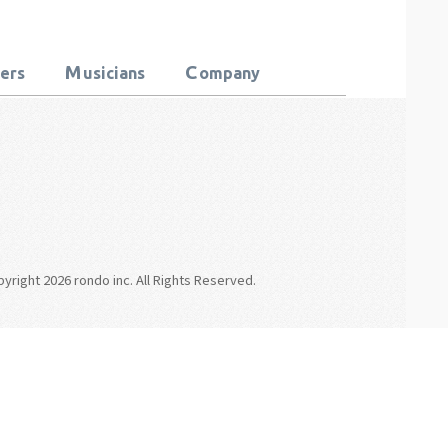
M
C
ters
usicians
ompany
right 2026 rondo inc. All Rights Reserved.