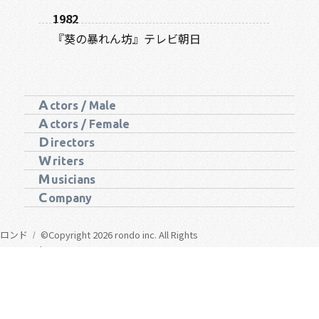
1982
『葵の暴れん坊』テレビ朝日
A
ctors / Male
A
ctors / Female
D
irectors
W
riters
M
usicians
C
ompany
ロンド
©Copyright 2026 rondo inc. All Rights
Reserved.