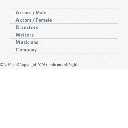
A
ctors / Male
A
ctors / Female
D
irectors
W
riters
M
usicians
C
ompany
ロンド
©Copyright 2026 rondo inc. All Rights
Reserved.