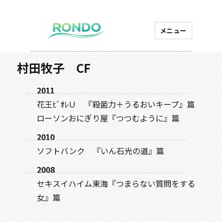
メニュー
芸能プロダクション
ロンド
村田牧子 CF
2011
花王ﾋﾞｵﾚＵ 『殺菌力＋うるおいキープ』篇
ローソンおにぎり屋『つつむように』篇
2010
ソフトバンク 『いん石光の道』篇
2008
セキスイハイム東海『つまらない質問をする
女』篇