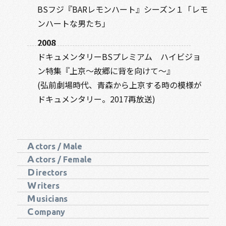
BSフジ『BARレモンハート』シーズン１「レモ
ンハートな男たち」
2008
ドキュメンタリーBSプレミアム ハイビジョ
ン特集『上京～故郷に背を向けて～』
(弘前劇場時代、青森から上京する時の模様が
ドキュメンタリー。2017再放送)
A
ctors / Male
A
ctors / Female
D
irectors
W
riters
M
usicians
C
ompany