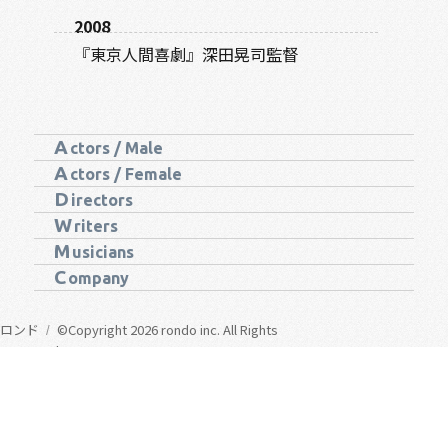
2008
『東京人間喜劇』深田晃司監督
A
ctors / Male
A
ctors / Female
D
irectors
W
riters
M
usicians
C
ompany
ロンド
©Copyright 2026 rondo inc. All Rights
Reserved.