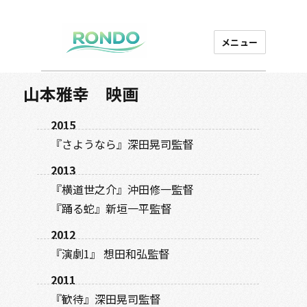
メニュー
芸能プロダクション
ロンド
山本雅幸 映画
2015
『さようなら』深田晃司監督
2013
『横道世之介』沖田修一監督
『踊る蛇』新垣一平監督
2012
『演劇1』 想田和弘監督
2011
『歓待』深田晃司監督