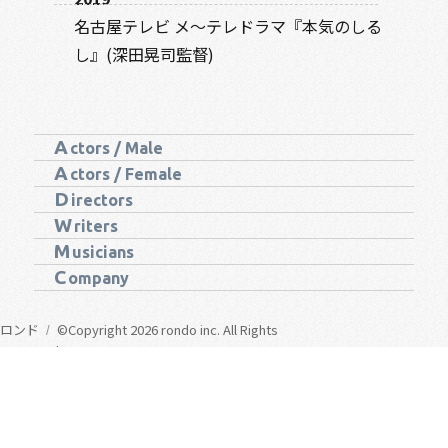
名古屋テレビ メ～テレドラマ『本気のしる
し』(深田晃司監督)
A
ctors / Male
A
ctors / Female
D
irectors
W
riters
M
usicians
C
ompany
ロンド
©Copyright 2026 rondo inc. All Rights
Reserved.