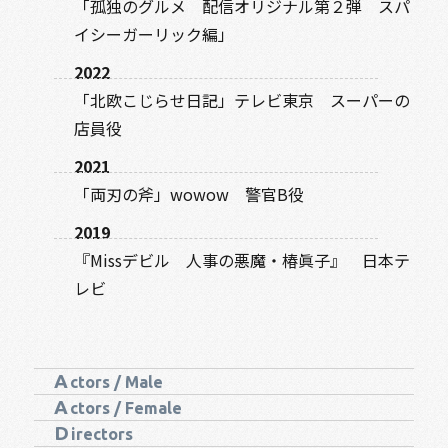
「孤独のグルメ 配信オリジナル第２弾 スパ
イシーガーリック編」
2022
「北欧こじらせ日記」テレビ東京 スーパーの
店員役
2021
「両刃の斧」wowow 警官B役
2019
『Missデビル 人事の悪魔・椿眞子』 日本テ
レビ
A
ctors / Male
A
ctors / Female
D
irectors