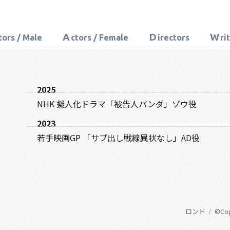
A
D
W
tors / Male
ctors / Female
irectors
ri
2025
NHK 擬人化ドラマ「被告人パンダ」ゾウ役
2023
若手映画GP 「サブ出し戦線異状なし」AD役
ロンド
©Copy