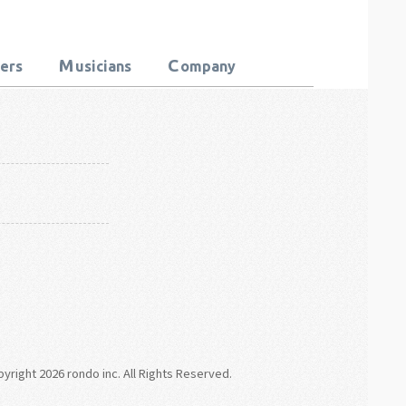
M
C
ters
usicians
ompany
right 2026 rondo inc. All Rights Reserved.