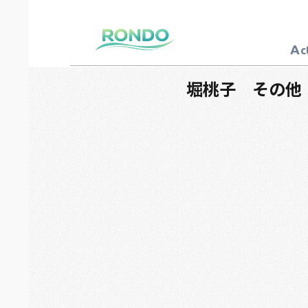
A
c
芸能プロダクション
ロンド
堀桃子 その他