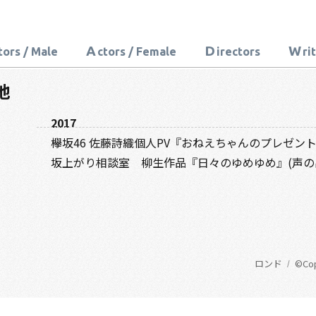
A
D
W
tors / Male
ctors / Female
irectors
ri
他
2017
欅坂46 佐藤詩織個人PV『おねえちゃんのプレゼント
坂上がり相談室 柳生作品『日々のゆめゆめ』(声の
ロンド
©Copy