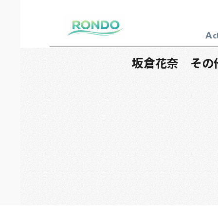
A
c
芸能プロダクション
ロンド
坂倉花奈 その