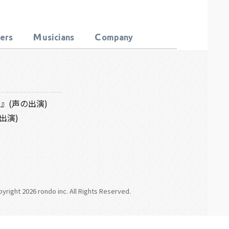
M
C
ters
usicians
ompany
』(声の出演)
出演)
right 2026 rondo inc. All Rights Reserved.