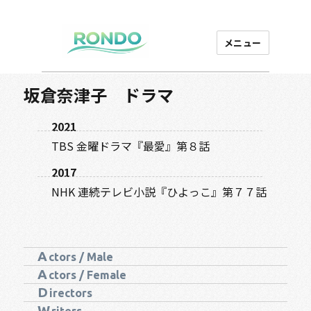
メニュー
芸能プロダクション
ロンド
坂倉奈津子 ドラマ
2021
TBS 金曜ドラマ『最愛』第８話
2017
NHK 連続テレビ小説『ひよっこ』第７７話
A
ctors / Male
A
ctors / Female
D
irectors
W