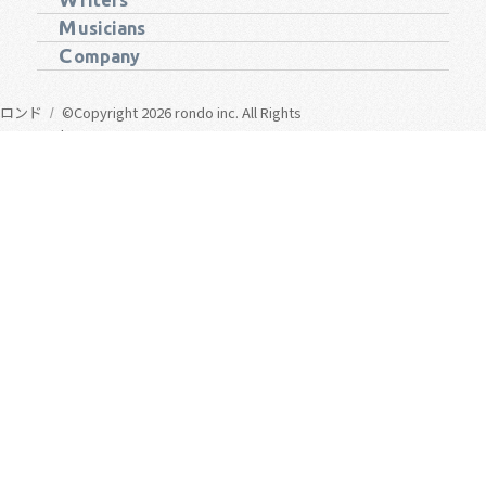
riters
M
usicians
C
ompany
ロンド
©Copyright 2026 rondo inc. All Rights
Reserved.