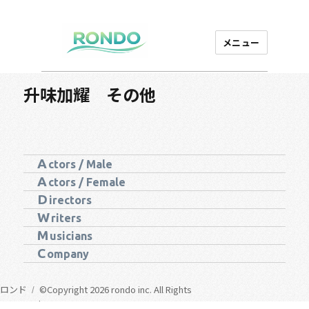
メニュー
芸能プロダクション
ロンド
升味加耀 その他
A
ctors / Male
A
ctors / Female
D
irectors
W
riters
M
usicians
C
ompany
ロンド
©Copyright 2026 rondo inc. All Rights
Reserved.