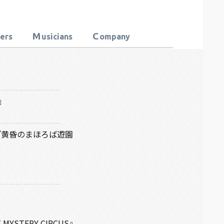
M
C
ters
usicians
ompany
』
ect『黄昏のまほろば遊園
 MYSTERY CIRCUS』