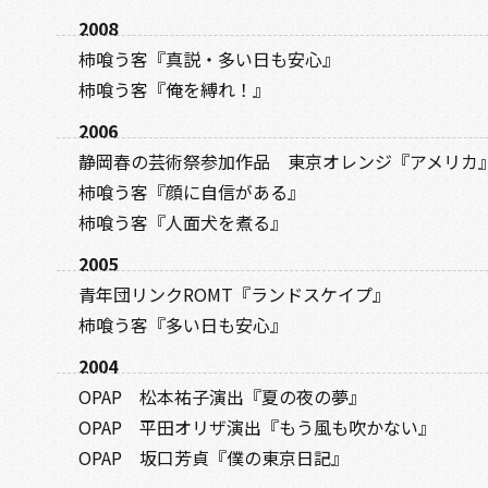
2008
柿喰う客『真説・多い日も安心』
柿喰う客『俺を縛れ！』
2006
静岡春の芸術祭参加作品 東京オレンジ『アメリカ
柿喰う客『顔に自信がある』
柿喰う客『人面犬を煮る』
2005
青年団リンクROMT『ランドスケイプ』
柿喰う客『多い日も安心』
2004
OPAP 松本祐子演出『夏の夜の夢』
OPAP 平田オリザ演出『もう風も吹かない』
OPAP 坂口芳貞『僕の東京日記』