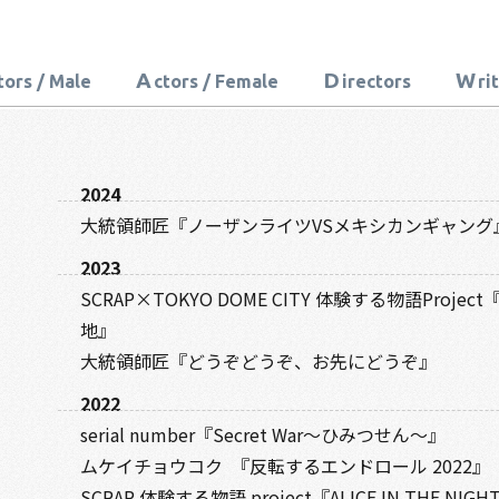
A
D
W
tors / Male
ctors / Female
irectors
ri
2024
大統領師匠『ノーザンライツVSメキシカンギャング
2023
SCRAP×TOKYO DOME CITY 体験する物語Proj
地』
大統領師匠『どうぞどうぞ、お先にどうぞ』
2022
serial number『Secret War～ひみつせん～』
ムケイチョウコク 『反転するエンドロール 2022』
SCRAP 体験する物語 project『ALICE IN THE NIGHT