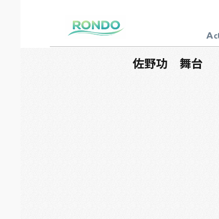
A
c
芸能プロダクション
ロンド
佐野功 舞台