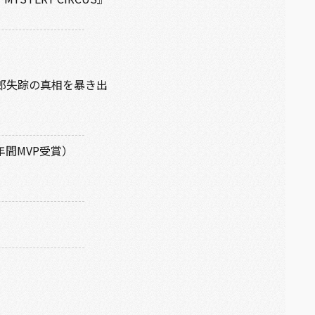
チ 新郎失踪の真相を暴き出
間MVP受賞）
』