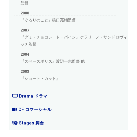
監督
2008
『ぐるりのこと』橋口亮輔監督
2007
『グミ・チョコレート・パイン』ケラリーノ・サンドロヴィ
ッチ監督
2004
『スペースポリス』渡辺一志監督 他
2003
『ショート・カット』
Drama ドラマ
CF コマーシャル
Stages 舞台