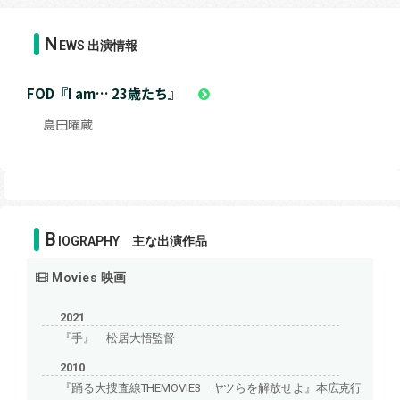
N
EWS 出演情報
FOD『I am… 23歳たち』
島田曜蔵
B
IOGRAPHY 主な出演作品
Movies 映画
2021
『手』 松居大悟監督
2010
『踊る大捜査線THEMOVIE3 ヤツらを解放せよ』本広克行