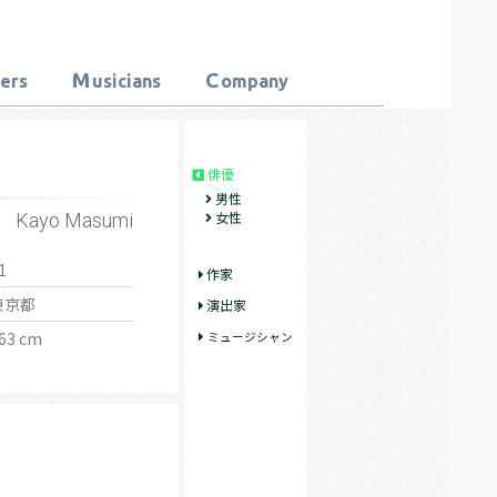
M
C
ters
usicians
ompany
俳優
男性
女性
Kayo Masumi
1
作家
東京都
演出家
63 cm
ミュージシャン