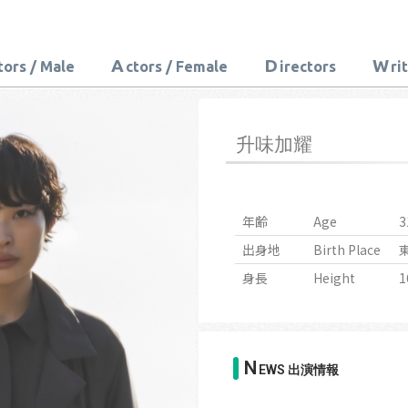
A
D
W
tors / Male
ctors / Female
irectors
ri
升味加耀
年齢
Age
3
出身地
Birth Place
身長
Height
1
N
EWS 出演情報