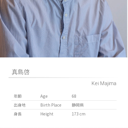
真島啓
Kei Majima
年齢
Age
68
出身地
Birth Place
静岡県
身長
Height
173 cm