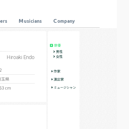
M
C
ters
usicians
ompany
俳優
男性
女性
Hiroaki Endo
2
作家
埼玉県
演出家
63 cm
ミュージシャン