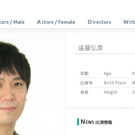
A
D
W
tors / Male
ctors / Female
irectors
ri
遠藤弘章
年齢
Age
4
出身地
Birth Place
身長
Height
1
N
EWS 出演情報