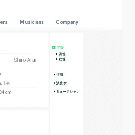
M
C
ters
usicians
ompany
俳優
男性
女性
Shiro Arai
7
作家
石川県
演出家
84 cm
ミュージシャン