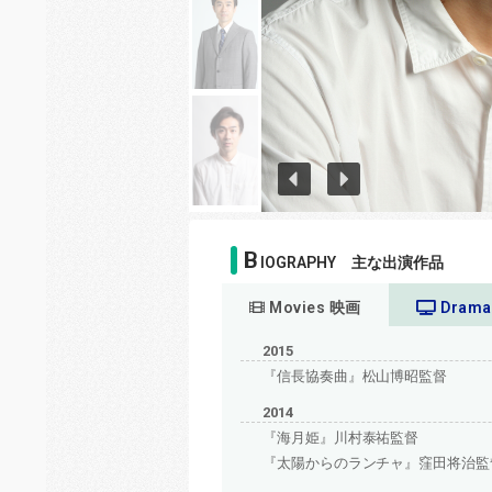
B
IOGRAPHY 主な出演作品
Movies 映画
Dram
2015
『信長協奏曲』松山博昭監督
2014
『海月姫』川村泰祐監督
『太陽からのランチャ』窪田将治監