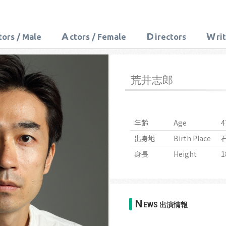
A
D
W
tors / Male
ctors / Female
irectors
ri
荒井志郎
年齢
Age
4
出身地
Birth Place
身長
Height
1
N
EWS 出演情報