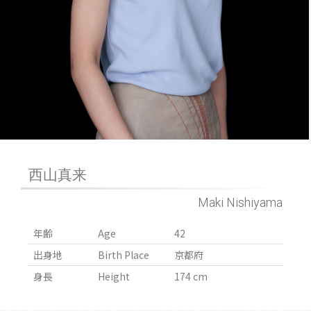
西山真来
Maki Nishiyama
年齢
Age
42
出身地
Birth Place
京都府
身長
Height
174 cm