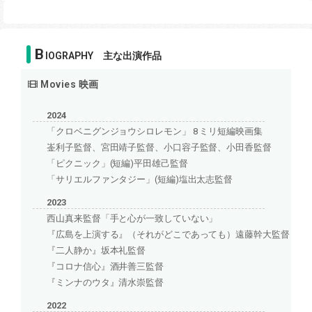
B
IOGRAPHY 主な出演作品
Movies 映画
2024
「クロベニグンジョウシロレモン」 8 ミリ短編映画集
崟利子監督、宮田靖子監督、小口容子監督、小田香監督
「ピクニック」(短編)平田雄己監督
「サリエルファンタジー」(短編)塩出太志監督
2023
西山真来監督「手と心が一致していない」
『広島を上演する』（それがどこであっても）遠藤幹大監督
『二人静か』坂本礼監督
『コロナ信心』酒井善三監督
『ミンナのウタ』清水崇監督
2022