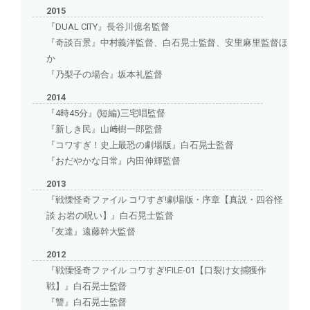
2015
『DUAL CITY』長谷川億名監督
『奇談百景』中村義洋監督、白石晃士監督、安里麻里監督ほ
か
『乃梨子の場合』坂本礼監督
2014
『4時45分』(短編)三宅唱監督
『新しき民』山﨑樹一郎監督
『コワすぎ！史上最恐の劇場版』白石晃士監督
『おだやかな日常』内田伸輝監督
2013
『戦慄怪奇ファイル コワすぎ!劇場版・序章【真説・四谷怪
談 お岩の呪い】』白石晃士監督
『友達』遠藤幹大監督
2012
『戦慄怪奇ファイル コワすぎ!FILE-01【口裂け女捕獲作
戦】』白石晃士監督
『讐』白石晃士監督