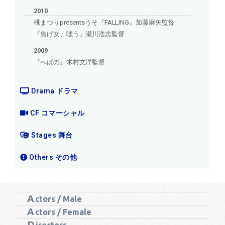
2010
桃まつりpresentsうそ『FALLING』加藤麻矢監督
『焦げ女、嗤う』瀬川浩志監督
2009
『へばの』木村文洋監督
Drama ドラマ
CF コマーシャル
Stages 舞台
Others その他
A
ctors / Male
A
ctors / Female
D