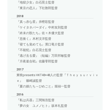
『地獄少女』白石晃士監督
『東京の恋人』下社敦郎監督
2018
『真っ赤な星』井樫彩監督
『ケイタネバーダイ』中村友則監督
『終末の獣たち』佐々木優大監督
『息衝く』木村文洋監督
『寝ても覚めても』濱口竜介監督
『不能犯』白石晃士監督
『逃げ去る愛』（短編）万田邦敏監督
『月夜釜合戦』佐藤零郎監督
2017
東映presents HKT48×48人の監督『Ｔｈｅｙ ｓｕｒｖｉｖ
ｅ』 篠崎誠監督
『夏の娘たち～ひめごと』堀禎一監督
2016
『私は兵器』三間旭浩監督
『夢の女 ユメノヒト』坂本礼監督