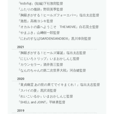
『kidofuji』(短編)下社敦郎監督
『ふたりの傷跡』野田英季監督
『胸騒ぎがする！ヒールズフォーエバー』塩出太志監督
『激怒』高橋ヨシキ監督
『オカルトの森へようこそ THE MOVIE』白石晃士監督
『やまぶき』山﨑樹一郎監督
『にわのすなばGARDENSANDBOX』黒川幸則監督
2021
『胸騒ぎがする！ヒールズ爆誕』塩出太志監督
『にじいろトリップ』いまおかしんじ監督
『カウンセラー』酒井善三監督
『なんのちゃんの第二次世界大戦』河合健監督
2020
『童貞幽霊 あの世の果てでイキまくれ！』塩出太志監督
『スパイの妻』黒沢清監督
『れいこいるか』いまおかしんじ監督
『SHELL and JOINT』平林勇監督
2019