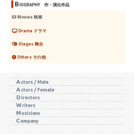
B
IOGRAPHY 作・演出作品
Movies 映画
Drama ドラマ
Stages 舞台
Others その他
A
ctors / Male
A
ctors / Female
D
irectors
W
riters
M
usicians
C
ompany